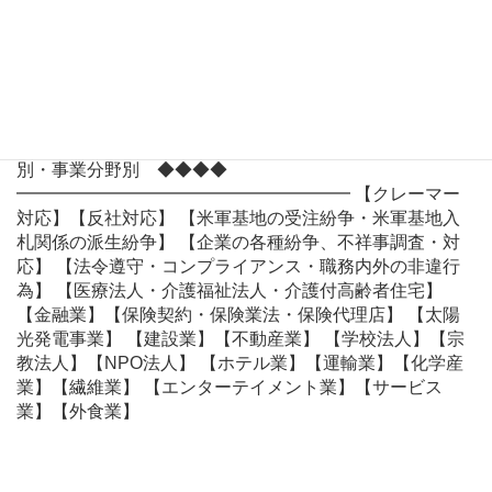
主家賃保証会社の建物明渡】【マンション管理組合】
【立退きトラブル】【借地権】【競売・任意売却】 【太
陽光発電・ソーラーパネル】 ■ リーガルチェック 【契約
書・就業規則・各種契約書面の作成・チェック】 【秘密
保持契約書】【業務委託契約書】【売買契約書】 【業務
提携契約書】【請負契約書】【金銭消費貸借証書】 【顧
問契約書】 【雇用契約書】【各種規程】 ◆◆◆◆ 案件
別・事業分野別 ◆◆◆◆
━━━━━━━━━━━━━━━━━━━ 【クレーマー
対応】【反社対応】 【米軍基地の受注紛争・米軍基地入
札関係の派生紛争】 【企業の各種紛争、不祥事調査・対
応】 【法令遵守・コンプライアンス・職務内外の非違行
為】 【医療法人・介護福祉法人・介護付高齢者住宅】
【金融業】【保険契約・保険業法・保険代理店】 【太陽
光発電事業】 【建設業】【不動産業】 【学校法人】【宗
教法人】【NPO法人】 【ホテル業】【運輸業】【化学産
業】【繊維業】 【エンターテイメント業】【サービス
業】【外食業】