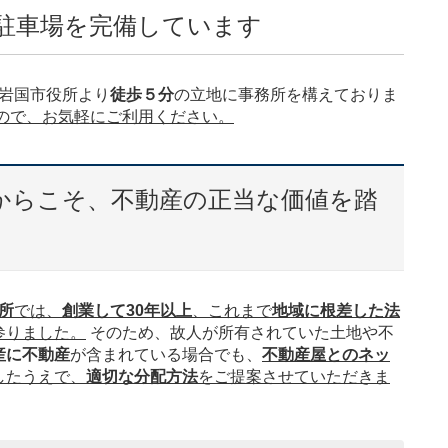
駐車場を完備しています
岩国市役所より
徒歩５分
の立地に事務所を構えておりま
ので、お気軽にご利用ください。
からこそ、不動産の正当な価値を踏
所
では、
創業して30年以上
、これまで
地域に根差した法
参りました。
そのため、故人が所有されていた土地や不
産に不動産
が含まれている場合でも、
不動産屋とのネッ
したうえで、
適切な分配方法
をご提案させていただきま