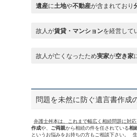
遺産
に
土地
や
不動産
が含まれており
故人が
賃貸・マンション
を経営して
故人が亡くなったため
実家
が
空き家
問題を未然に防ぐ遺言書作成
弁護士舛本は、これまで幅広く相続問題に対応
作成
や、
ご両親
から相続の件を任されている
相
というお悩みをお持ちの方もご相談下さい。 