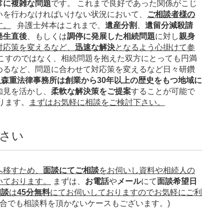
常に複雑な問題
です。 これまで良好であった関係がこじ
いを行わなければいけない状況において、
ご相談者様の
す。
弁護士舛本はこれまで、
遺産分割
、
遺留分減殺請
発生直後
、もしくは
調停に発展した相続問題
に対し
親身
対応策を変えるなど、
迅速な解決
となるよう心掛けて参
こすのではなく、相続問題を抱えた双方にとっても円満
めるなど、問題に合わせて対応策を変えるなど日々研鑽
森重法律事務所は創業から30年以上の歴史をもつ地域に
知見を活かし、
柔軟な解決策をご提案
することが可能で
ります。
まずはお気軽に相談をご検討下さい。
さい
へ移すため、
面談にてご相談
をお伺いし資料や相続人の
いております。
まずは、
お電話
や
メール
にて
面談希望日
相談
は
45分無料
にてお伺いしておりますのでお気軽にご利
場合でも相談料を頂かないケースもございます。)