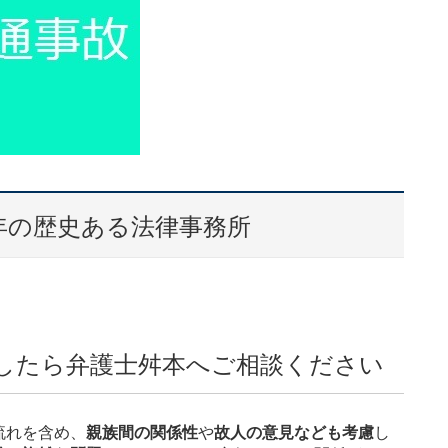
年の歴史ある法律事務所
したら弁護士舛本へご相談ください
流れを含め、
親族間の関係性
や
故人の意見なども考慮
し