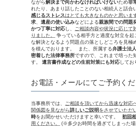
ながら
解決まで向かわなければいけない
ため
非
れたり、あまり話したことのない相続人と話合
感じるストレス
はとても大きなものかと思いま
求
、
遺産の使い込み
などによる
親族間での問題
かつ丁寧に対応
し、
ご相談内容や状況に応じて
りました。
争っている相手方と過度な対立を起
な解決となるよう問題点の落としどころを見極
を積んでおります。 また、所属する
弁護士法人
密着した法律事務所
ですので、これまで培った
す。
遺言書作成などの生前対策にも対応
してお
お電話・メールにてご予約くだ
当事務所では、
ご相談を頂いてから迅速な対応
関係図を見ながら
詳しいご説明
をさせていただ
時
をお聞かせいただけますと幸いです。
初回
用ください。
(※多少お時間を過ぎてしまった