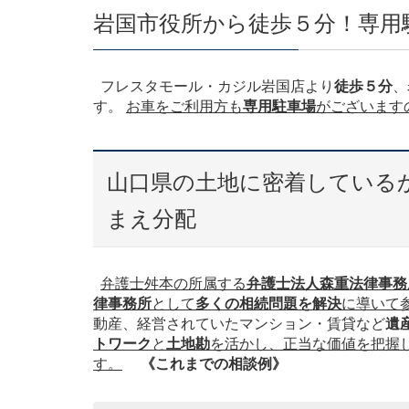
岩国市役所から徒歩５分！専用
フレスタモール・カジル岩国店より
徒歩５分
、
す。
お車をご利用方も
専用駐車場
がございます
山口県の土地に密着している
まえ分配
弁護士舛本の所属する
弁護士法人森重法律事務
律事務所
として
多くの相続問題を解決
に導いて
動産、経営されていたマンション・賃貸など
遺
トワーク
と
土地勘
を活かし、正当な価値を把握
す。
《これまでの相談例》