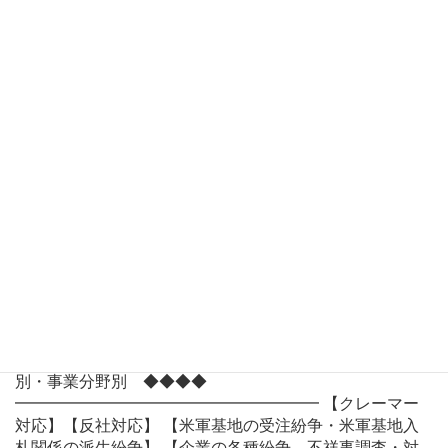
中小企業の法律問題・トラブル
◆◆◆◆ 法律分野別 ◆◆◆◆
━━━━━━━━━━━━━━━ ■ 企業倒産・組織再編
等 【法人破産・民事再生】【М＆Ą・事業承継】 【会社関
係訴訟｜役員等地位確認・株主権・代表訴訟】 ■ 人事労
務 【人事・労働事件(使用者側)｜労働審判・保全・本案】
■ 一般民事事件 【一般民事事件・保全事件(債権回収・
不動産明渡等)】 【下請・元請との契約トラブル】 【企業
の各種紛争、不祥事調査・対応】 ■ 不動産トラブル 【家
主家賃保証会社の建物明渡】【マンション管理組合】
【立退きトラブル】【借地権】【競売・任意売却】 【太
陽光発電・ソーラーパネル】 ■ リーガルチェック 【契約
書・就業規則・各種契約書面の作成・チェック】 【秘密
保持契約書】【業務委託契約書】【売買契約書】 【業務
提携契約書】【請負契約書】【金銭消費貸借証書】 【顧
問契約書】 【雇用契約書】【各種規程】 ◆◆◆◆ 案件
別・事業分野別 ◆◆◆◆
━━━━━━━━━━━━━━━━━━━ 【クレーマー
対応】【反社対応】 【米軍基地の受注紛争・米軍基地入
札関係の派生紛争】 【企業の各種紛争、不祥事調査・対