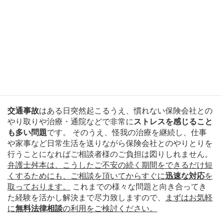
より徒歩５分の立地に事務所を構えております。 お車を
ご利用方も
専用駐車場
がございますので、お気軽にご利用
ください。 また、
入院や怪我でご来所が難しいという方
は
出張相談
にも対応可能
です。
交通事故の被害でお悩みの方へ
交通事故
はある日突然起こるうえ、慣れない保険会社との
やり取りや治療・通院などで非常に
ストレスを感じること
も多い問題
です。 そのうえ、怪我の治療を継続し、仕事
や家事など日常生活を送りながら保険会社とのやりとりを
行うことになればご相談者様のご負担は図りしれません。
弁護士舛本は、こうしたご不安の続く期間をできるだけ短
くするためにも、ご相談を頂いてからすぐに
迅速な対応
を
取っております。
これまでの様々な問題と向き合ってき
た経験を活かし解決まで尽力致しますので、
まずはお気軽
に
無料法律相談
の利用をご検討ください。