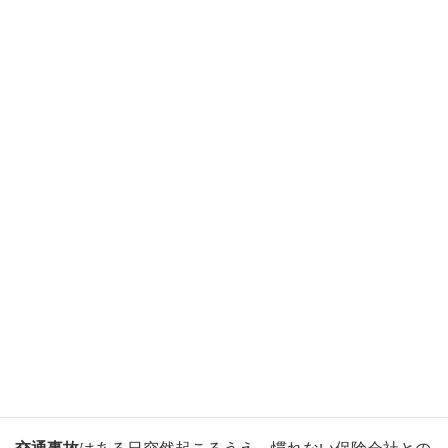
れたご遺族の方よりご相談を頂いてきた
実績
がございま
す。 経験の中から、
ご相談者さまにとってより
最適な解
決結果
に結びつくような
親身なサポート
を心掛けておりま
す。
《３》岩国市役所から徒歩５分｜専用駐車場
あり
フレスタモール・カジル岩国店より徒歩５分、岩国市役所
より徒歩５分の立地に事務所を構えております。 お車を
ご利用方も
専用駐車場
がございますので、お気軽にご利用
ください。 また、
入院や怪我でご来所が難しいという方
は
出張相談
にも対応可能
です。
交通事故の被害でお悩みの方へ