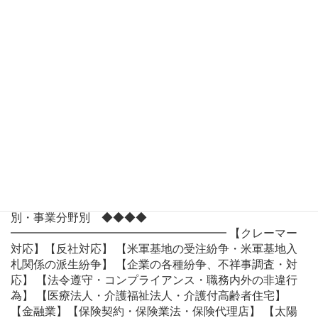
等 【法人破産・民事再生】【М＆Ą・事業承継】 【会社関
係訴訟｜役員等地位確認・株主権・代表訴訟】 ■ 人事労
務 【人事・労働事件(使用者側)｜労働審判・保全・本案】
■ 一般民事事件 【一般民事事件・保全事件(債権回収・
不動産明渡等)】 【下請・元請との契約トラブル】 【企業
の各種紛争、不祥事調査・対応】 ■ 不動産トラブル 【家
主家賃保証会社の建物明渡】【マンション管理組合】
【立退きトラブル】【借地権】【競売・任意売却】 【太
陽光発電・ソーラーパネル】 ■ リーガルチェック 【契約
書・就業規則・各種契約書面の作成・チェック】 【秘密
保持契約書】【業務委託契約書】【売買契約書】 【業務
提携契約書】【請負契約書】【金銭消費貸借証書】 【顧
問契約書】 【雇用契約書】【各種規程】 ◆◆◆◆ 案件
別・事業分野別 ◆◆◆◆
━━━━━━━━━━━━━━━━━━━ 【クレーマー
対応】【反社対応】 【米軍基地の受注紛争・米軍基地入
札関係の派生紛争】 【企業の各種紛争、不祥事調査・対
応】 【法令遵守・コンプライアンス・職務内外の非違行
為】 【医療法人・介護福祉法人・介護付高齢者住宅】
【金融業】【保険契約・保険業法・保険代理店】 【太陽