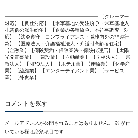
問契約書】 【雇用契約書】【各種規程】 ◆◆◆◆ 案件
別・事業分野別 ◆◆◆◆
━━━━━━━━━━━━━━━━━━━ 【クレーマー
対応】【反社対応】 【米軍基地の受注紛争・米軍基地入
札関係の派生紛争】 【企業の各種紛争、不祥事調査・対
応】 【法令遵守・コンプライアンス・職務内外の非違行
為】 【医療法人・介護福祉法人・介護付高齢者住宅】
【金融業】【保険契約・保険業法・保険代理店】 【太陽
光発電事業】 【建設業】【不動産業】 【学校法人】【宗
教法人】【NPO法人】 【ホテル業】【運輸業】【化学産
業】【繊維業】 【エンターテイメント業】【サービス
業】【外食業】
コメントを残す
メールアドレスが公開されることはありません。
※
が付
いている欄は必須項目です