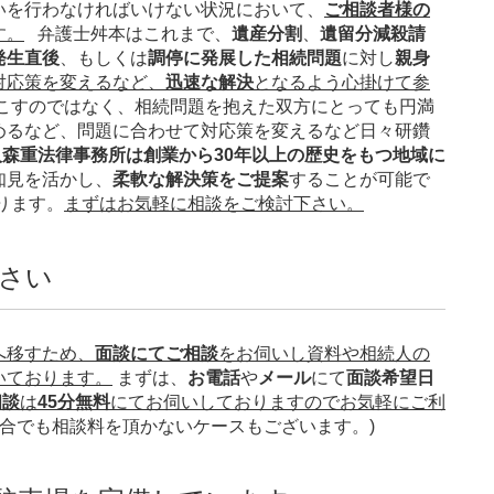
いを行わなければいけない状況において、
ご相談者様の
す。
弁護士舛本はこれまで、
遺産分割
、
遺留分減殺請
発生直後
、もしくは
調停に発展した相続問題
に対し
親身
対応策を変えるなど、
迅速な解決
となるよう心掛けて参
こすのではなく、相続問題を抱えた双方にとっても円満
めるなど、問題に合わせて対応策を変えるなど日々研鑽
森重法律事務所は創業から30年以上の歴史をもつ地域に
知見を活かし、
柔軟な解決策をご提案
することが可能で
ります。
まずはお気軽に相談をご検討下さい。
さい
へ移すため、
面談にてご相談
をお伺いし資料や相続人の
いております。
まずは、
お電話
や
メール
にて
面談希望日
相談
は
45分無料
にてお伺いしておりますのでお気軽にご利
場合でも相談料を頂かないケースもございます。)