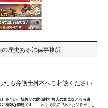
年の歴史ある法律事務所
したら弁護士舛本へご相談ください
流れを含め、
親族間の関係性
や
故人の意見なども考慮
し
常に複雑な問題
です。 これまで良好であった関係がこじ