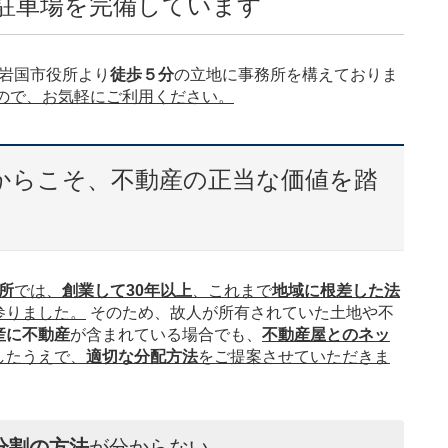
駐車場を完備しています
岩国市役所より
徒歩５分
の立地に事務所を構えておりま
ので、お気軽にご利用ください。
からこそ、不動産の正当な価値を踏
所
では、
創業して30年以上
、これまで
地域に根差した法
参りました。
そのため、故人が所有されていた土地や不
産に不動産
が含まれている場合でも、
不動産屋とのネッ
したうえで、
適切な分配方法
をご提案させていただきま
分割の方法
が分からない