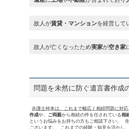
故人が
賃貸・マンション
を経営して
故人が亡くなったため
実家
が
空き家
問題を未然に防ぐ遺言書作成
弁護士舛本は、これまで幅広く相続問題に対応
作成
や、
ご両親
から相続の件を任されている
相
というお悩みをお持ちの方もご相談下さい。 
ございます。 これまでの経験・知見を活かし、