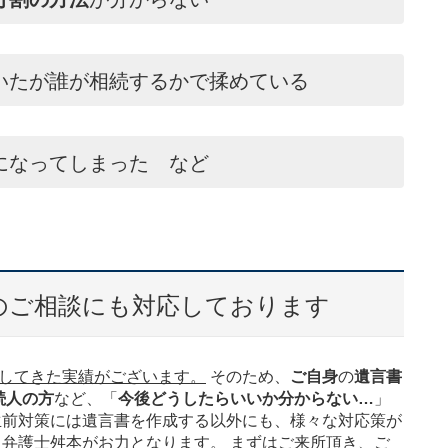
いたが誰が相続するかで揉めている
になってしまった など
のご相談にも対応しております
してきた実績がございます。
そのため、
ご自身
の
遺言書
続人の方
など、「
今後どうしたらいいか分からない…
」
生前対策には遺言書を作成する以外にも、様々な対応策が
弁護士舛本がお力となります。 まずはご来所頂き、ご