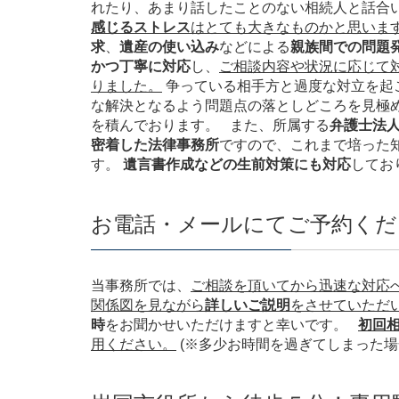
れたり、あまり話したことのない相続人と話合
感じるストレス
はとても大きなものかと思いま
求
、
遺産の使い込み
などによる
親族間での問題
かつ丁寧に対応
し、
ご相談内容や状況に応じて
りました。
争っている相手方と過度な対立を起
な解決となるよう問題点の落としどころを見極
を積んでおります。 また、所属する
弁護士法人
密着した法律事務所
ですので、これまで培った
す。
遺言書作成などの生前対策にも対応
してお
お電話・メールにてご予約くだ
当事務所では、
ご相談を頂いてから迅速な対応
関係図を見ながら
詳しいご説明
をさせていただ
時
をお聞かせいただけますと幸いです。
初回
用ください。
(※多少お時間を過ぎてしまった