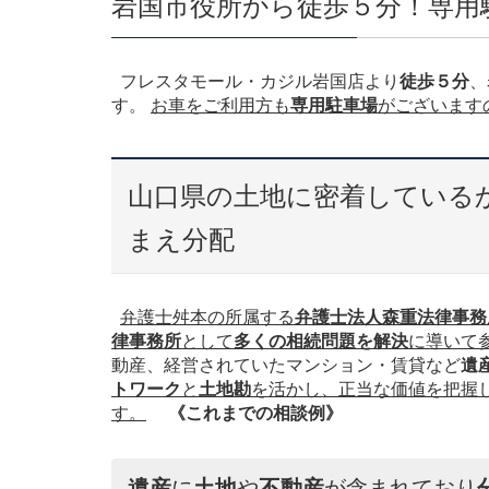
岩国市役所から徒歩５分！専用
フレスタモール・カジル岩国店より
徒歩５分
、
す。
お車をご利用方も
専用駐車場
がございます
山口県の土地に密着している
まえ分配
弁護士舛本の所属する
弁護士法人森重法律事務
律事務所
として
多くの相続問題を解決
に導いて
動産、経営されていたマンション・賃貸など
遺
トワーク
と
土地勘
を活かし、正当な価値を把握
す。
《これまでの相談例》
遺産
に
土地
や
不動産
が含まれており