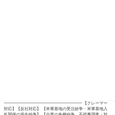
中小企業の法律問題・トラブル
◆◆◆◆ 法律分野別 ◆◆◆◆
━━━━━━━━━━━━━━━ ■ 企業倒産・組織再編
等 【法人破産・民事再生】【М＆Ą・事業承継】 【会社関
係訴訟｜役員等地位確認・株主権・代表訴訟】 ■ 人事労
務 【人事・労働事件(使用者側)｜労働審判・保全・本案】
■ 一般民事事件 【一般民事事件・保全事件(債権回収・
不動産明渡等)】 【下請・元請との契約トラブル】 【企業
の各種紛争、不祥事調査・対応】 ■ 不動産トラブル 【家
主家賃保証会社の建物明渡】【マンション管理組合】
【立退きトラブル】【借地権】【競売・任意売却】 【太
陽光発電・ソーラーパネル】 ■ リーガルチェック 【契約
書・就業規則・各種契約書面の作成・チェック】 【秘密
保持契約書】【業務委託契約書】【売買契約書】 【業務
提携契約書】【請負契約書】【金銭消費貸借証書】 【顧
問契約書】 【雇用契約書】【各種規程】 ◆◆◆◆ 案件
別・事業分野別 ◆◆◆◆
━━━━━━━━━━━━━━━━━━━ 【クレーマー
対応】【反社対応】 【米軍基地の受注紛争・米軍基地入
札関係の派生紛争】 【企業の各種紛争、不祥事調査・対