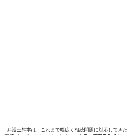
故人が
賃貸・マンション
を経営していたが誰が
相続するかで揉めている
故人が亡くなったため
実家
が
空き家
になってし
まった など
問題を未然に防ぐ遺言書作成のご相談に
も対応しております
弁護士舛本は、これまで幅広く相続問題に対応してきた