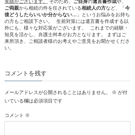
実績がございます。
そのため、
ご自身
の
遺言書作成
や、
ご両親
から相続の件を任されている
相続人の方
など、「
今
後どうしたらいいか分からない…
」というお悩みをお持ち
の方もご相談下さい。 生前対策には遺言書を作成する以
外にも、様々な対応策がございます。 これまでの経験・
知見を活かし、弁護士舛本がお力となります。 まずはご
来所頂き、ご相談者様のお考えやご意見をお聞かせくださ
い。
コメントを残す
メールアドレスが公開されることはありません。
※
が付
いている欄は必須項目です
コメント
※