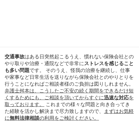
ください。 また、
入院や怪我でご来所が難しいという方
は
出張相談
にも対応可能
です。
交通事故の被害でお悩みの方へ
交通事故
はある日突然起こるうえ、慣れない保険会社との
やり取りや治療・通院などで非常に
ストレスを感じること
も多い問題
です。 そのうえ、怪我の治療を継続し、仕事
や家事など日常生活を送りながら保険会社とのやりとりを
行うことになればご相談者様のご負担は図りしれません。
弁護士舛本は、こうしたご不安の続く期間をできるだけ短
くするためにも、ご相談を頂いてからすぐに
迅速な対応
を
取っております。
これまでの様々な問題と向き合ってき
た経験を活かし解決まで尽力致しますので、
まずはお気軽
に
無料法律相談
の利用をご検討ください。