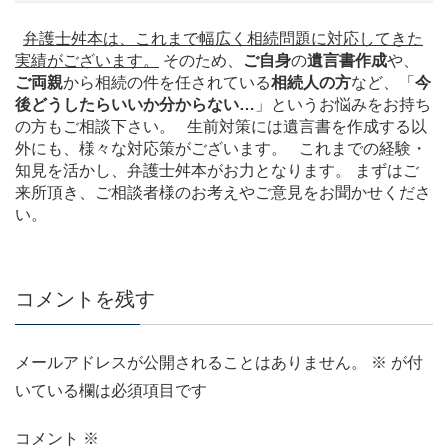
弁護士舛本は、これまで幅広く相続問題に対応してきた
実績がございます。
そのため、
ご自身
の
遺言書作成
や、
ご両親
から相続の件を任されている
相続人の方
など、「
今
後どうしたらいいか分からない…
」というお悩みをお持ち
の方もご相談下さい。 生前対策には遺言書を作成する以
外にも、様々な対応策がございます。 これまでの経験・
知見を活かし、弁護士舛本がお力となります。 まずはご
来所頂き、ご相談者様のお考えやご意見をお聞かせくださ
い。
コメントを残す
メールアドレスが公開されることはありません。
※
が付
いている欄は必須項目です
コメント
※