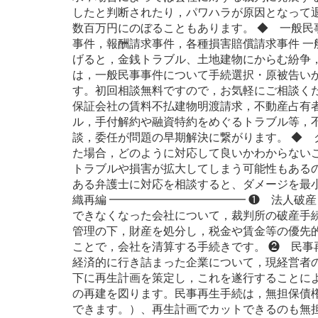
したと判断されたり，パワハラが原因となって
数百万円にのぼることもあります。 ◆ 一般民
事件，報酬請求事件，各種損害賠償請求事件 
げると，金銭トラブル、土地建物にからむ紛争
は，一般民事事件について手続選択・原被告い
す。初回相談無料ですので，お気軽にご相談くだ
保証会社の賃料不払建物明渡請求，不動産占有
ル，手付解約や融資特約をめぐるトラブル等，
談，委任が問題の早期解決に繋がります。 ◆ 
た場合，どのように対応して良いかわからない
トラブルや損害が拡大してしまう可能性もある
ある弁護士に対応を相談すると、ダメージを最
織再編 ━━━━━━━━━━━━ ❶ 法人破
できなくなった会社について，裁判所の破産手
管理の下，財産を処分し，税金や賃金等の優先
ことで，会社を清算する手続きです。 ❷ 民事
経済的に行き詰まった企業について，現経営者
下に再生計画を策定し，これを遂行することに
の再建を図ります。民事再生手続は，無担保債
できます。）、再生計画でカットできるのも無