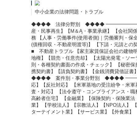
中小企業の法律問題・トラブル
◆◆◆◆ 法律分野別 ◆◆◆◆ ━━━━━━
産・民事再生】【М＆Ą・事業承継】 【会社関
務 【人事・労働事件(使用者側)｜労働審判・保
(債権回収・不動産明渡等)】 【下請・元請と
■ 不動産トラブル 【家主家賃保証会社の建物
地権】【競売・任意売却】 【太陽光発電・ソー
則・各種契約書面の作成・チェック】 【秘密保
携契約書】【請負契約書】【金銭消費貸借証書】
◆◆◆◆ 案件別・事業分野別 ◆◆◆◆ ━━
応】【反社対応】 【米軍基地の受注紛争・米軍
査・対応】 【法令遵守・コンプライアンス・職
高齢者住宅】 【金融業】【保険契約・保険業法
業】 【学校法人】【宗教法人】【NPO法人】 
ターテイメント業】【サービス業】【外食業】