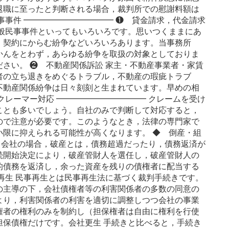
退職に至ったと判断される場合，裁判所での慰謝料額は
事事件 ━━━━━━━━━━━ ❶ 貸金請求，代金請求
一般民事事件といってもいろいろです。思いつくままにあ
，契約にからむ紛争などいろいろあります。当事務所
かんをとわず，あらゆる紛争を取扱の対象としておりま
さい。 ❷ 不動産関係訴訟 家主・不動産事業者・家賃
者の立ち退きをめぐるトラブル，不動産の瑕疵トラブ
不動産関係紛争は日々刻刻と生まれています。早めの相
クレーマー対応 ━━━━━━━━━━━ クレームを受け
ことも多いでしょう。自社のみで判断して対応すると，
ので注意が必要です。このようなとき，法律の専門家で
小限に抑えられる可能性が高くなります。 ◆ 倒産・組
産 会社の場合，破産とは，債務超過だったり，債務返済が
続開始決定により，破産管財人を選任し，破産管財人の
的債務を返済し，余った資産を残りの債権者に配当する
再生 民事再生とは民事再生法に基づく裁判手続きです。
の主導の下，会社債権者等の利害関係者の多数の同意の
より，利害関係者の利害を適切に調整しつつ会社の事業
権者の権利のみを制約し（担保権者は自由に権利を行使
担保債権だけです。会社更生 手続きと比べると，手続き