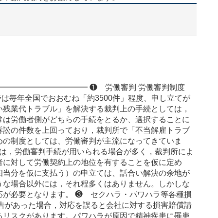
━━━━━━━━━━━━ ❶ 労働審判 労働審判制度
降は毎年全国でおおむね「約3500件」程度、申し立てが
い残業代トラブル」を解決する裁判上の手続としては，
常は労働者側がどちらの手続をとるか、選択することに
訴訟の件数を上回っており，裁判所で「不当解雇トラブ
めの制度としては、労働審判が主流になってきていま
年は，労働審判手続が用いられる場合が多く，裁判所によ
者に対して労働契約上の地位を有することを仮に定め
相当分を仮に支払う）の申立ては、話合い解決の余地が
うな場合以外には，それ程多くはありません。しかしな
応が必要となります。 ❸ セクハラ・パワハラ等各種損
申告があった場合，対応を誤ると会社に対する損害賠償請
るリスクがあります。パワハラが原因で精神疾患に罹患