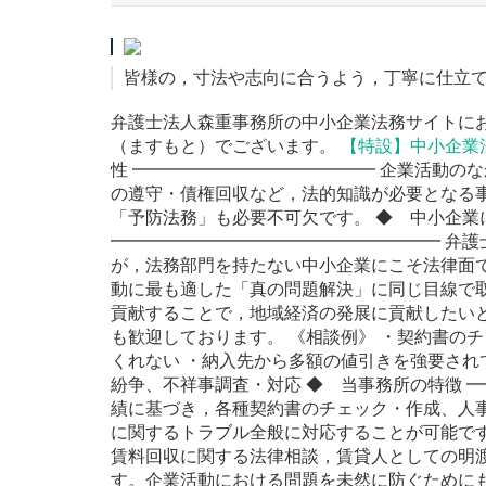
皆様の，寸法や志向に合うよう，丁寧に仕立
弁護士法人森重事務所の中小企業法務サイトに
（ますもと）でございます。
【特設】中小企業
性 ━━━━━━━━━━━━━━ 企業活動の
の遵守・債権回収など，法的知識が必要となる
「予防法務」も必要不可欠です。 ◆ 中小企業
━━━━━━━━━━━━━━━━━━━ 弁
が，法務部門を持たない中小企業にこそ法律面
動に最も適した「真の問題解決」に同じ目線で
貢献することで，地域経済の発展に貢献したい
も歓迎しております。 《相談例》 ・契約書の
くれない ・納入先から多額の値引きを強要され
紛争、不祥事調査・対応 ◆ 当事務所の特徴 
績に基づき，各種契約書のチェック・作成、人
に関するトラブル全般に対応することが可能で
賃料回収に関する法律相談，賃貸人としての明
す。企業活動における問題を未然に防ぐために