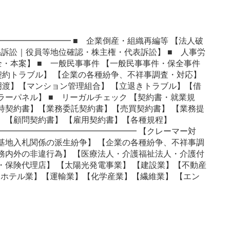
━━━━━━━━━ ■ 企業倒産・組織再編等 【法人破
係訴訟｜役員等地位確認・株主権・代表訴訟】 ■ 人事労
全・本案】 ■ 一般民事事件 【一般民事事件・保全事件
の契約トラブル】 【企業の各種紛争、不祥事調査・対応】
明渡】【マンション管理組合】 【立退きトラブル】【借
ラーパネル】 ■ リーガルチェック 【契約書・就業規
持契約書】【業務委託契約書】【売買契約書】 【業務提
 【顧問契約書】 【雇用契約書】【各種規程】
━━━━━━━━━━━━━━━━━ 【クレーマー対
基地入札関係の派生紛争】 【企業の各種紛争、不祥事調
務内外の非違行為】 【医療法人・介護福祉法人・介護付
・保険代理店】 【太陽光発電事業】 【建設業】【不動産
【ホテル業】【運輸業】【化学産業】【繊維業】 【エン