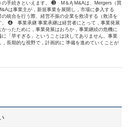
続きといえます。 ❸ М＆Ą M&Aは、Mergers（買
うしたM&Aは事業主が，新規事業を展開し，市場に参入する
業の統合を行う際、経営不振の企業を救済する（救済を
。 ❹ 事業承継 事業承継は経営者にとって，事業発展
なかったために，事業発展はおろか，事業継続の危機に
備に「早すぎる」ということは決してありません。事業
し，長期的な視野で，計画的に 準備を進めていくことが
全個室で相談
駐車場あり
い