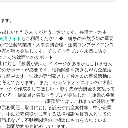
てます。
お越しいただきありがとうございます。弁護士・舛本
法務サイト
もご利用ください ◆ 紛争の未然予防の重要
なかでは契約業務・人事労務管理・企業コンプライアンス
事案が種々発生します。そしてトラブルを未然に防ぐ
にこそ法律面でのサポート
護士に対し「敷居が高い」イメージがあるかもしれません
でのサポートが必要です。信頼関係を築きながら企業活
取り組みます。法律の専門家として皆さまの事業活動に
と考えております。 また，セカンドオピニオンのご相談
チェックや作成をしてほしい ・取引先が売掛金を支払って
ている ・従業員と労働トラブルが発生した ・企業の各種
━━━━━━━━━━ 当事務所では，これまでの経験と実
事労務問題，取引における訴訟や倒産案件等，中小企業
す。不動産売買取引に関する法律相談や賃貸人としての
渡請求など，不動産関係のご相談にも力を入れていま
も，顧問契約をお勧めしています。