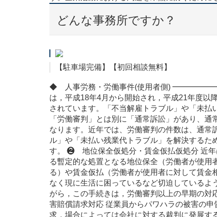
どんな事務所ですか？
【駐車場完備】【初回相談無料】
◆ 人事労務・労働事件(使用者側) ━━━━━
は，平成18年4月から開始され，平成21年度以
されています。「不当解雇トラブル」や「未払
「労働審判」とは別に「通常訴訟」があり、通
なります。近年では、労働審判の件数は、通常
ル」や「未払い残業代トラブル」を解決するた
す。 ❷ 地位保全仮処分・賃金仮払仮処分 近
る暫定的な処置となる地位保全（労働者が使用
る）や賃金仮払（労働者が使用者に対して賃金
なく現に生活に困っているなど切迫しているよ
がら，この手続きは，労働審判以上の早期の対
害賠償請求対応 従業員からパワハラの被害の
求，場合によっては会社に対する裁判に発展す