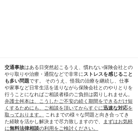
より徒歩５分の立地に事務所を構えております。 お車を
ご利用方も
専用駐車場
がございますので、お気軽にご利用
ください。 また、
入院や怪我でご来所が難しいという方
は
出張相談
にも対応可能
です。
交通事故の被害でお悩みの方へ
交通事故
はある日突然起こるうえ、慣れない保険会社との
やり取りや治療・通院などで非常に
ストレスを感じること
も多い問題
です。 そのうえ、怪我の治療を継続し、仕事
や家事など日常生活を送りながら保険会社とのやりとりを
行うことになればご相談者様のご負担は図りしれません。
弁護士舛本は、こうしたご不安の続く期間をできるだけ短
くするためにも、ご相談を頂いてからすぐに
迅速な対応
を
取っております。
これまでの様々な問題と向き合ってき
た経験を活かし解決まで尽力致しますので、
まずはお気軽
に
無料法律相談
の利用をご検討ください。