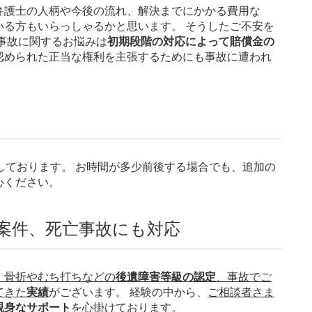
弁護士の人柄や今後の流れ、解決までにかかる費用な
いる方もいらっしゃるかと思います。 そうしたご不安を
事故に関するお悩みは
初期段階の対応によって賠償金の
認められた正当な権利を主張するためにも事故に遭われ
。
しております。 お時間が多少前後する場合でも、追加の
心ください。
案件、死亡事故にも対応
、骨折やむち打ちなどの
後遺障害等級の認定
、事故でご
てきた
実績
がございます。 経験の中から、
ご相談者さま
親身なサポート
を心掛けております。