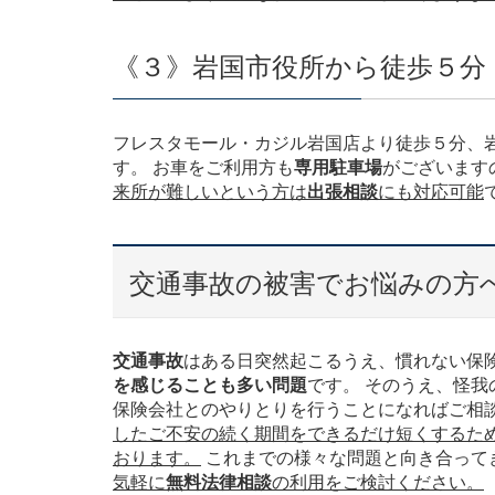
《３》岩国市役所から徒歩５分
フレスタモール・カジル岩国店より徒歩５分、
す。 お車をご利用方も
専用駐車場
がございます
来所が難しいという方は
出張相談
にも対応可能
交通事故の被害でお悩みの方
交通事故
はある日突然起こるうえ、慣れない保
を感じることも多い問題
です。 そのうえ、怪
保険会社とのやりとりを行うことになればご相
したご不安の続く期間をできるだけ短くするた
おります。
これまでの様々な問題と向き合って
気軽に
無料法律相談
の利用をご検討ください。