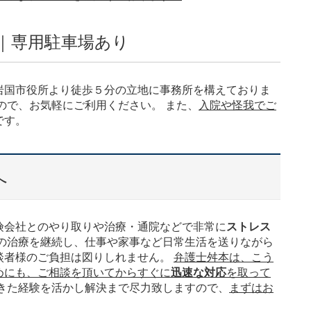
｜専用駐車場あり
岩国市役所より徒歩５分の立地に事務所を構えておりま
ので、お気軽にご利用ください。 また、
入院や怪我でご
です。
へ
険会社とのやり取りや治療・通院などで非常に
ストレス
我の治療を継続し、仕事や家事など日常生活を送りながら
談者様のご負担は図りしれません。
弁護士舛本は、こう
めにも、ご相談を頂いてからすぐに
迅速な対応
を取って
きた経験を活かし解決まで尽力致しますので、
まずはお