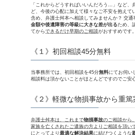
「これからどうすればいいんだろう…」など、
ど、今後の心配に加えて様々なご不安を抱えて
含め、弁護士舛本へ相談してみませんか？ 交通
金額や後遺障害の等級に大きな差が出る
ため、
てから
できるだけ早期のご相談
がおすすめです
《１》初回相談45分無料
当事務所では、初回相談を45分
無料
にてお伺い
相談料は頂かないことがほとんどですのでご安
《２》軽微な物損事故から重篤
弁護士舛本は、これまで
物損事故
のご相談から
家族を亡くされたご遺族の方よりご相談を頂い
にとってより
最適な解決結果
に結びつくような