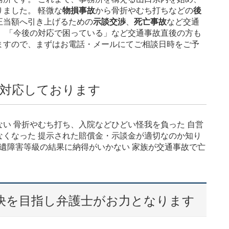
ました。 軽微な
物損事故
から骨折やむち打ちなどの
後
正当額へ引き上げるための
示談交渉
、
死亡事故
など交通
。 「今後の対応で困っている」など交通事故直後の方も
ますので、まずはお電話・メールにてご相談日時をご予
対応しております
い 骨折やむち打ち、入院などひどい怪我を負った 自営
なくなった 提示された賠償金・示談金が適切なのか知り
後遺障害等級の結果に納得がいかない 家族が交通事故で亡
決を目指し弁護士がお力となります