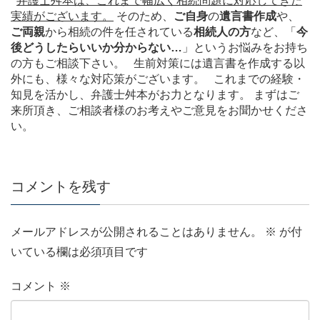
弁護士舛本は、これまで幅広く相続問題に対応してきた
実績がございます。
そのため、
ご自身
の
遺言書作成
や、
ご両親
から相続の件を任されている
相続人の方
など、「
今
後どうしたらいいか分からない…
」というお悩みをお持ち
の方もご相談下さい。 生前対策には遺言書を作成する以
外にも、様々な対応策がございます。 これまでの経験・
知見を活かし、弁護士舛本がお力となります。 まずはご
来所頂き、ご相談者様のお考えやご意見をお聞かせくださ
い。
コメントを残す
メールアドレスが公開されることはありません。
※
が付
いている欄は必須項目です
コメント
※