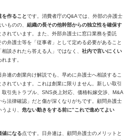
道を作ること
です。消費者庁のQ&Aでは、外部の弁護士
ないものの、
組織の長その他幹部からの独立性を確保す
とされています。また、外部弁護士に窓口業務を委託
その弁護士等を「従事者」として定める必要があること
「相談されたら答える人」ではなく、
社内で言いにくい
われます。
日弁連の創業向け解説でも、早めに弁護士へ相談するこ
とされています。これは創業に限りません。新しい取引
取引先トラブル、SNS炎上対応、価格転嫁交渉、M&A
から法律確認」だと傷が深くなりがちです。顧問弁護士
いうより、
危ない動きをする前に“これで進めてよい
価値になる
点です。日弁連は、顧問弁護士のメリットと