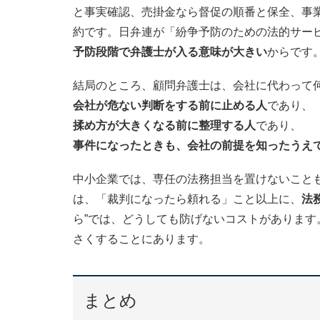
と事実確認、売掛金なら督促の順番と保全、事業
約です。日弁連が「紛争予防のための法的サー
予防段階で弁護士が入る意味が大きい
からです
結局のところ、顧問弁護士は、会社に代わって
会社が危ない判断をする前に止める人
であり、
揉め方が大きくなる前に整理する人
であり、
事件になったときも、会社の前提を知ったうえ
中小企業では、専任の法務担当を置けないこと
は、「裁判になったら頼れる」こと以上に、
法
ら”では、どうしても防げないコストがありま
さくすることにあります。
まとめ