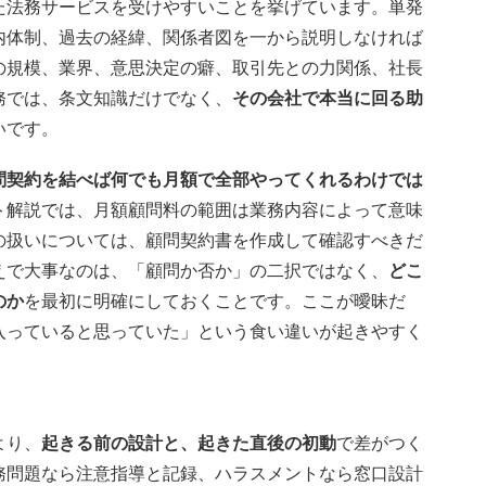
た法務サービスを受けやすいことを挙げています。単発
内体制、過去の経緯、関係者図を一から説明しなければ
の規模、業界、意思決定の癖、取引先との力関係、社長
務では、条文知識だけでなく、
その会社で本当に回る助
いです。
問契約を結べば何でも月額で全部やってくれるわけでは
ト解説では、月額顧問料の範囲は業務内容によって意味
の扱いについては、顧問契約書を作成して確認すべきだ
えで大事なのは、「顧問か否か」の二択ではなく、
どこ
のか
を最初に明確にしておくことです。ここが曖昧だ
入っていると思っていた」という食い違いが起きやすく
。
より、
起きる前の設計と、起きた直後の初動
で差がつく
務問題なら注意指導と記録、ハラスメントなら窓口設計