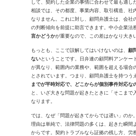
して、契約した企業の事情に合わせて最も適し
相談では、その都度、事業内容、取引構造、社
なりません。これに対し、顧問弁護士は、会社
の判断傾向を前提に助言できます。中小企業法
言かどうか
が重要なので、この差はかなり大き
もっとも、ここで誤解してはいけないのは、
顧
ない
ということです。日弁連の顧問料アンケー
が異なり、範囲内の業務や、範囲を超える場合
とされています。つまり、顧問弁護士を持つう
までが平時対応で、どこからが個別事件対応な
と、いざ大きな問題が起きたときに「そこまで
なります。
では、なぜ「問題が起きてからでは遅い」のか
理由は単純で、法律問題の多くは、起きた瞬間
からです。契約トラブルなら証拠の残し方、労