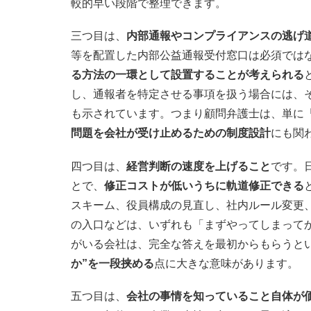
較的早い段階で整理できます。
三つ目は、
内部通報やコンプライアンスの逃げ
等を配置した内部公益通報受付窓口は必須では
る方法の一環として設置することが考えられる
し、通報者を特定させる事項を扱う場合には、
も示されています。つまり顧問弁護士は、単に
問題を会社が受け止めるための制度設計
にも関
四つ目は、
経営判断の速度を上げること
です。
とで、
修正コストが低いうちに軌道修正できる
スキーム、役員構成の見直し、社内ルール変更、
の入口などは、いずれも「まずやってしまって
がいる会社は、完全な答えを最初からもらうと
か”を一段挟める
点に大きな意味があります。
五つ目は、
会社の事情を知っていること自体が