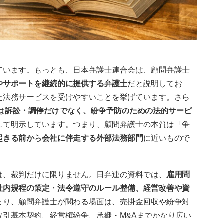
ています。もっとも、日本弁護士連合会は、顧問弁護士
やサポートを継続的に提供する弁護士
だと説明してお
た法務サービスを受けやすいことを挙げています。さら
は
訴訟・調停だけでなく、紛争予防のための法的サービ
して明示しています。つまり、顧問弁護士の本質は「争
起きる前から会社に伴走する外部法務部門
に近いもので
は、裁判だけに限りません。日弁連の資料では、
雇用問
社内規程の策定・法令遵守のルール整備、経営改善や資
まり、顧問弁護士が関わる場面は、売掛金回収や紛争対
引基本契約、経営権紛争、承継・M&Aまでかなり広い