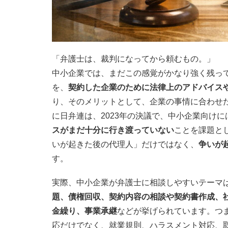
「弁護士は、裁判になってから頼むもの。」
中小企業では、まだこの感覚がかなり強く残っ
を、
契約した企業のために法律上のアドバイス
り、そのメリットとして、企業の事情に合わせ
に日弁連は、2023年の決議で、中小企業向けに
スがまだ十分に行き渡っていない
ことを課題と
いが起きた後の代理人」だけではなく、
争いが
す。
実際、中小企業が弁護士に相談しやすいテーマ
題、債権回収、契約内容の相談や契約書作成、
金繰り、事業承継
などが挙げられています。つ
応だけでなく、就業規則、ハラスメント対応、取