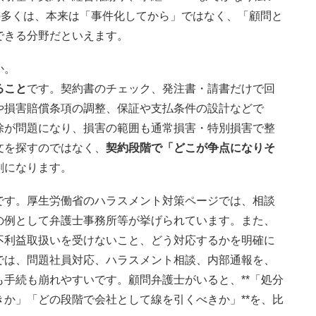
の多くは、本来は「事件化してから」ではなく、「顧問と
できる分野だといえます。
か。
ること
です。契約書のチェック、発注書・請書だけで回
や損害賠償条項の調整、保証や支払条件の設計などで
除が問題になり、損害の範囲も通常損害・特別損害で整
文を探すのではなく、
契約段階で「どこが争点になりそ
割になります。
です。厚生労働省のハラスメント対策ページでは、相談
の例として弁護士事務所等が挙げられています。また、
不利益取扱いを受けないこと、どう対応するかを明確に
では、問題社員対応、ハラスメント相談、内部通報を、
手続も崩れやすいです。顧問弁護士がいると、**「処分
か」「どの段階で会社として線を引くべきか」**を、比