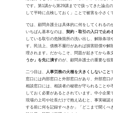
です。第1講から第29講までで扱ってきた論点
して平時に点検しておく」ことで被害を小さく
では、顧問弁護士は具体的に何をしてくれるの
いちばん基本なのは、
契約・取引の入口で止め
している取引の危険箇所の洗い出し、解除条項
す。民法上、債務不履行があれば損害賠償や解
理されます。だからこそ、問題が起きてから条
うか」を先に潰す
のが、顧問弁護士の重要な役
二つ目は、
人事労務の火種を大きくしないこと
窓口には内部窓口と外部窓口があり、外部窓口
相談窓口には、相談者の秘密が守られることや
しておく必要があるとされています。中小企業
現場の上司や社長だけで抱え込むと、事実確認も
する前に何を記録すべきか」「どこまで聞くべき