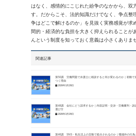
はなく、感情的にこじれた紛争のなかから、双
す。だからこそ、法的知識だけでなく、争点整
争はどこで解けるのか」を見抜く実務感覚が求
間的・経済的な負担を大きく抑えられることが
んという制度を知っておく意義は小さくありま
関連記事
第50講 労働問題で弁護士に相談すると何が変わるのか｜初動で
つく理由
2026年3月29日
第48講 会社にどう請求するか｜内容証明・交渉・労働審判・訴
選び方
2026年3月29日
第46講 SNS・私生活上の言動で処分されるのか｜職場外の行為