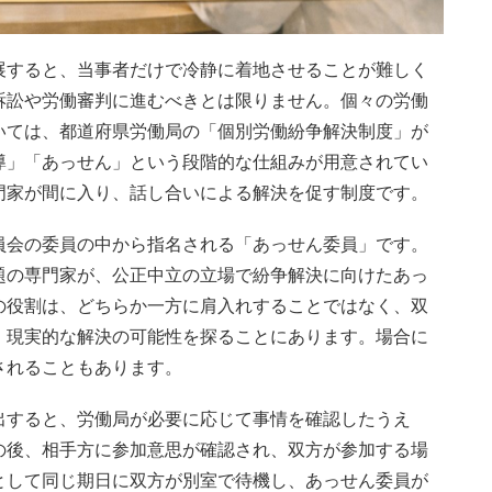
展すると、当事者だけで冷静に着地させることが難しく
訴訟や労働審判に進むべきとは限りません。個々の労働
いては、都道府県労働局の「個別労働紛争解決制度」が
導」「あっせん」という段階的な仕組みが用意されてい
門家が間に入り、話し合いによる解決を促す制度です。
員会の委員の中から指名される「あっせん委員」です。
題の専門家が、公正中立の立場で紛争解決に向けたあっ
の役割は、どちらか一方に肩入れすることではなく、双
、現実的な解決の可能性を探ることにあります。場合に
されることもあります。
出すると、労働局が必要に応じて事情を確認したうえ
の後、相手方に参加意思が確認され、双方が参加する場
として同じ期日に双方が別室で待機し、あっせん委員が