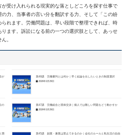
方が受け入れられる現実的な落としどころを探す仕事で
理の力、当事者の言い分を翻訳する力、そして「この紛
められます。労働問題は、早い段階で整理できれば、時
あります。訴訟になる前の一つの選択肢として、あっせ
せん。
差が
第49講 労働審判とは何か｜早く結論を出したいときの制度選択
2026年3月29日
訟の
第47講 労働組合と団体交渉｜個人では難しい問題をどう動かすか
2026年3月29日
と懲
第45講 副業・兼業は禁止できるのか｜会社のルールと私生活の自由