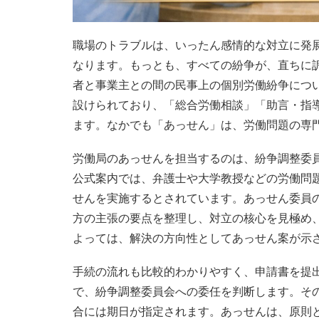
職場のトラブルは、いったん感情的な対立に発
なります。もっとも、すべての紛争が、直ちに
者と事業主との間の民事上の個別労働紛争につ
設けられており、「総合労働相談」「助言・指
ます。なかでも「あっせん」は、労働問題の専
労働局のあっせんを担当するのは、紛争調整委
公式案内では、弁護士や大学教授などの労働問
せんを実施するとされています。あっせん委員
方の主張の要点を整理し、対立の核心を見極め
よっては、解決の方向性としてあっせん案が示
手続の流れも比較的わかりやすく、申請書を提
で、紛争調整委員会への委任を判断します。そ
合には期日が指定されます。あっせんは、原則