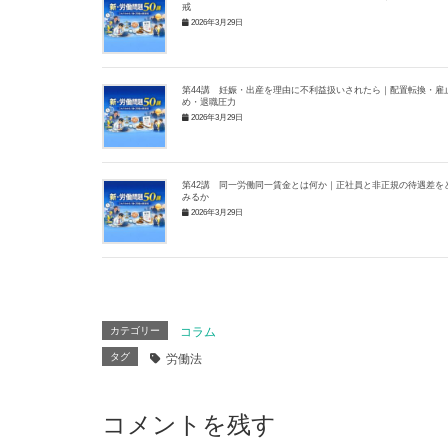
戒
2026年3月29日
第44講 妊娠・出産を理由に不利益扱いされたら｜配置転換・雇
め・退職圧力
2026年3月29日
第42講 同一労働同一賃金とは何か｜正社員と非正規の待遇差を
みるか
2026年3月29日
カテゴリー
コラム
タグ
労働法
コメントを残す