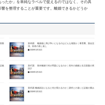
あったか」を単純なラベルで捉えるのではなく、その具
影響を整理することが重要です。離婚できるかどうか
情整
第49講 離婚後に再び争いになるのはどんな場面か｜養育費、面会交
流、財産の蒸し返し
2026年3月31日
証拠
第47講 熟年離婚で何が問題になるのか｜長年の婚姻と生活基盤の再
設計
2026年3月31日
第45講 離婚訴訟になると何が変わるのか｜調停との違いと証拠の重み
2026年3月31日