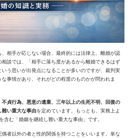
も、相手が応じない場合、最終的には法律上、離婚が認
の相談では、「相手に落ち度があるから離婚できるはず
という思いが出発点になることが多いのですが、裁判実
うな事情があり、それがどの程度のものかが問われま
、
不貞行為、悪意の遺棄、三年以上の生死不明、回復の
し難い重大な事由
を定めています。もっとも、実務上よ
ラを含む「婚姻を継続し難い重大な事由」です。
配偶者以外の者と性的関係を持つことをいいます。単な