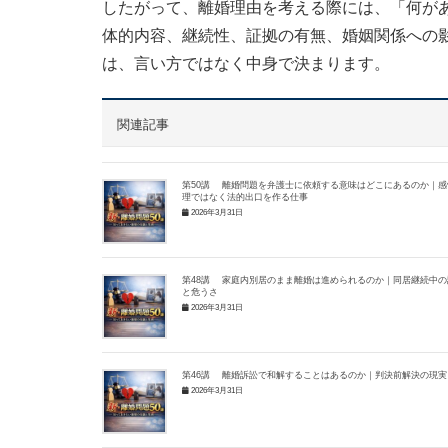
したがって、離婚理由を考える際には、「何が
体的内容、継続性、証拠の有無、婚姻関係への
は、言い方ではなく中身で決まります。
関連記事
第50講 離婚問題を弁護士に依頼する意味はどこにあるのか｜感
理ではなく法的出口を作る仕事
2026年3月31日
第48講 家庭内別居のまま離婚は進められるのか｜同居継続中の
と危うさ
2026年3月31日
第46講 離婚訴訟で和解することはあるのか｜判決前解決の現実
2026年3月31日