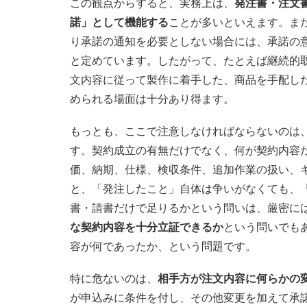
この観点からすると、実務上は、
発注書・注文
諾」として機能する
ことが多いといえます。また
り承諾の通知を必要としない場合には、承諾の
と定めています。したがって、たとえば継続的
文内容に従って製作に着手した、商品を手配し
められる場面は十分あり得ます。
もっとも、ここで注意しなければならないのは
す。契約成立の有無だけでなく、何が契約内容
価、納期、仕様、検収条件、追加作業の扱い、
と、「発注したこと」自体は争いがなくても、
書・請書だけで足りるかという問いは、厳密に
な契約内容を十分立証できるか
という問いでも
容が何であったか、という問題です。
特に危ないのは、
相手方が注文内容に何らかの
が申込みに条件を付し、その他変更を加えて承