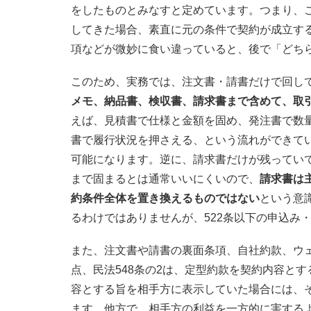
をしたものとみなすと定めています。つまり、
してきた場合、素直に元の条件で契約が成立す
項などが微妙に食い違っていると、後で「どち
このため、実務では、注文書・請書だけで回し
メモ、納品書、検収書、請求書まで含めて、取
えば、見積書で仕様と金額を固め、発注書で数
書で履行状況を押さえる、という流れができて
可能になります。逆に、請求書だけが残ってい
まで固まるとは通常いいにくいので、
請求書は
約条件全体を置き換えるものではない
という意
るわけではありませんが、522条以下の申込み
また、注文書や請書の裏面条項、自社約款、ウ
点、民法548条の2は、定型約款を契約内容と
容とする旨を相手方に表示していた場合には、
ます。他方で、相手方の利益を一方的に害する