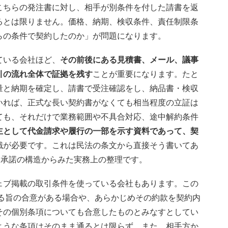
こちらの発注書に対し、相手が別条件を付した請書を返
るとは限りません。価格、納期、検収条件、責任制限条
らの条件で契約したのか」が問題になります。
ている会社ほど、
その前後にある見積書、メール、議事
引の流れ全体で証拠を残す
ことが重要になります。たと
量と納期を確定し、請書で受注確認をし、納品書・検収
いれば、正式な長い契約書がなくても相当程度の立証は
ても、それだけで業務範囲や不具合対応、途中解約条件
主として代金請求や履行の一部を示す資料であって、契
識が必要です。これは民法の条文から直接そう書いてあ
・承諾の構造からみた実務上の整理です。
ェブ掲載の取引条件を使っている会社もあります。この
する旨の合意がある場合や、あらかじめその約款を契約内
その個別条項についても合意したものとみなすとしてい
ような条項はそのまま通るとは限らず、また、相手方か