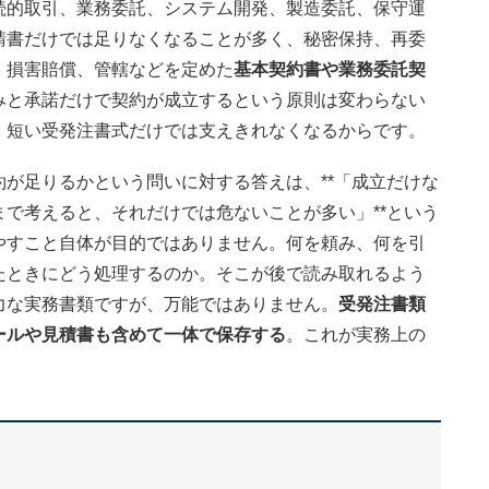
続的取引、業務委託、システム開発、製造委託、保守運
請書だけでは足りなくなることが多く、秘密保持、再委
、損害賠償、管轄などを定めた
基本契約書や業務委託契
みと承諾だけで契約が成立するという原則は変わらない
、短い受発注書式だけでは支えきれなくなるからです。
が足りるかという問いに対する答えは、**「成立だけな
で考えると、それだけでは危ないことが多い」**という
やすこと自体が目的ではありません。何を頼み、何を引
たときにどう処理するのか。そこが後で読み取れるよう
力な実務書類ですが、万能ではありません。
受発注書類
ールや見積書も含めて一体で保存する
。これが実務上の