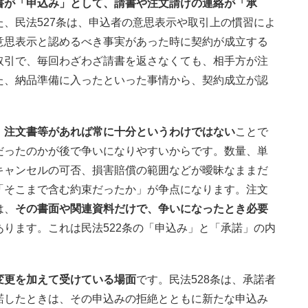
書が「申込み」として、請書や注文請けの連絡が「承
、民法527条は、申込者の意思表示や取引上の慣習によ
意思表示と認めるべき事実があった時に契約が成立する
取引で、毎回わざわざ請書を返さなくても、相手方が注
た、納品準備に入ったといった事情から、契約成立が認
、
注文書等があれば常に十分というわけではない
ことで
だったのかが後で争いになりやすいからです。数量、単
キャンセルの可否、損害賠償の範囲などが曖昧なままだ
「そこまで含む約束だったか」が争点になります。注文
は、
その書面や関連資料だけで、争いになったとき必要
あります。これは民法522条の「申込み」と「承諾」の内
変更を加えて受けている場面
です。民法528条は、承諾者
諾したときは、その申込みの拒絶とともに新たな申込み