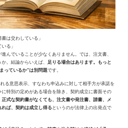
請書は交わしている」
ている」
が進んでいることが少なくありません。では、注文書、
うか。結論からいえば、
足りる場合はあります。もっと
固まっているか”は別問題
です。
入れる意思表示、すなわち申込みに対して相手方が承諾を
令に特別の定めがある場合を除き、契約成立に書面その
、
正式な契約書がなくても、注文書や発注書、請書、メ
れれば、契約は成立し得る
というのが法律上の出発点で