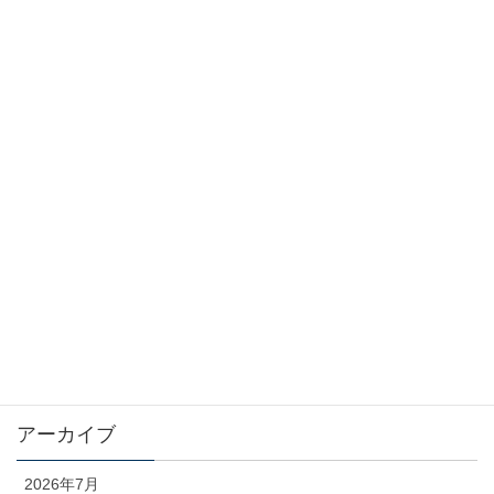
2026年6月22日
民事訴訟法132条の11
2026年6月22日
カテゴリー
お知らせ
コラム
未分類
アーカイブ
2026年7月