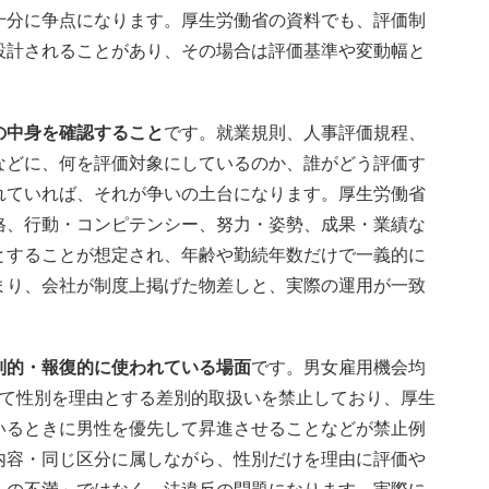
十分に争点になります。厚生労働省の資料でも、評価制
設計されることがあり、その場合は評価基準や変動幅と
の中身を確認すること
です。就業規則、人事評価規程、
などに、何を評価対象にしているのか、誰がどう評価す
れていれば、それが争いの土台になります。厚生労働省
格、行動・コンピテンシー、努力・姿勢、成果・業績な
とすることが想定され、年齢や勤続年数だけで一義的に
まり、会社が制度上掲げた物差しと、実際の運用が一致
別的・報復的に使われている場面
です。男女雇用機会均
いて性別を理由とする差別的取扱いを禁止しており、厚生
いるときに男性を優先して昇進させることなどが禁止例
内容・同じ区分に属しながら、性別だけを理由に評価や