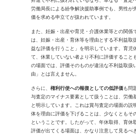
昇進で不利に扱われているなら、単なる「査定
労働局長による紛争解決援助事例でも、男性が
価を求める申立てが扱われています。
また、妊娠・出産や育児・介護休業等との関係
は、妊娠・出産・育休等を理由とする不利益取
益な評価を行うこと」を明示しています。育児
て、休業していない者より不利に評価すること
の場面では、評価そのものが違法な不利益取扱
由」とは言えません。
さらに、
権利行使への報復としての低評価
も問
与査定のマイナス要素として扱うことは、労働基
と明示しています。これは賞与査定の場面の説
体を理由に評価を下げることは、少なくともそ
ということです。したがって、年休取得、育休
評価が出てくる場面は、かなり注意して見るべ