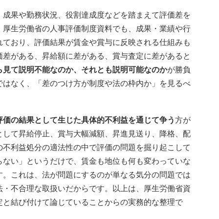
、成果や勤務状況、役割達成度などを踏まえて評価差を
。厚生労働省の人事評価制度資料でも、成果・業績や行
れており、評価結果が賃金や賞与に反映される仕組みも
価差がある、昇給額に差がある、賞与査定に差があると
ら見て説明不能なのか、それとも説明可能なのか
が勝負
ではなく、「差のつけ方が制度や法の枠内か」を見るべ
評価の結果として生じた具体的不利益を通じて争う
方が
として昇給停止、賞与大幅減額、昇進見送り、降格、配
の不利益処分の適法性の中で評価の問題を掘り起こして
らない」というだけで、賃金も地位も何も変わっていな
す。これは、法が問題にするのが単なる気分の問題では
法・不合理な取扱いだからです。以上は、厚生労働省資
定と結び付けて論じていることからの実務的な整理で