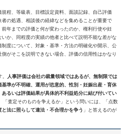
価規程、等級表、目標設定資料、面談記録、自己評価
象者の処遇、相談後の経緯などを集めることが重要で
、前年までの評価と何が変わったのか、権利行使や妊
ないか、同程度の実績の他者と比べて説明不能な差がな
価制度について、対象・基準・方法の明確化や開示、公
社側がそこを説明できない場合、評価の信用性はかなり
す。
人事評価は会社の裁量領域ではあるが、無制限では
価基準が不明確、運用が恣意的、性別・妊娠出産・育休
、あるいは評価結果が具体的不利益処分に結び付いてい
、「査定そのものを争えるか」という問いには、「点数
度と法に照らして違法・不合理かを争う
」と答えるのが