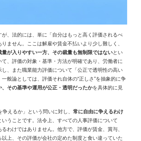
すが、法的には、単に「自分はもっと高く評価されるべ
ありません。ここは解雇や賃金不払いより少し難しく、
裁量が入りやすい一方、その裁量も無制限ではない
とい
いて、評価の対象・基準・方法が明確であり、労働者に
示し、また職業能力評価について「公正で透明性の高い
一般論としては、評価それ自体の“正しさ”を抽象的に争
か、その基準や運用が公正・透明だったか
を具体的に見
を争えるか」という問いに対し、
常に自由に争えるわけ
ということです。法令上、すべての人事評価について
あるわけではありません。他方で、評価が賃金、賞与、
る以上、その評価が会社の定めた制度と食い違っていた