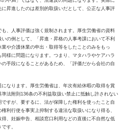
への不満」ではなく、法違反の問題になります。実際に
先に昇進したのは差別的取扱いだとして、公正な人事評
でも、人事評価は強く規制されます。厚生労働省の資料
扱いの例として、「昇進・昇格の人事考課において不利
休業や介護休業の申出・取得等をしたことのみをもっ
も同様に問題になります。つまり、マタハラやケアハラ
いの手段になることがあるため、「評価だから会社の自
題になります。厚生労働省は、年次有給休暇の取得を賞
準法附則136条の不利益取扱い禁止に抵触し許されない
明ですが、要するに、法が保障した権利を使ったこと自
の権利行使を事実上抑制する違法な取扱いになり得る、
取得、妊娠申告、相談窓口利用などの直後に不自然な低
きです。