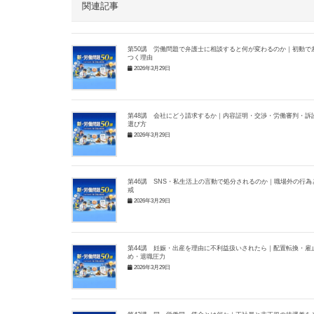
関連記事
第50講 労働問題で弁護士に相談すると何が変わるのか｜初動で
つく理由
2026年3月29日
第48講 会社にどう請求するか｜内容証明・交渉・労働審判・訴
選び方
2026年3月29日
第46講 SNS・私生活上の言動で処分されるのか｜職場外の行為
戒
2026年3月29日
第44講 妊娠・出産を理由に不利益扱いされたら｜配置転換・雇
め・退職圧力
2026年3月29日