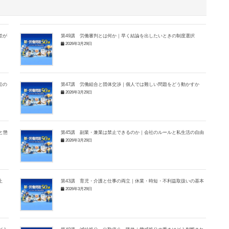
差が
第49講 労働審判とは何か｜早く結論を出したいときの制度選択
2026年3月29日
訟の
第47講 労働組合と団体交渉｜個人では難しい問題をどう動かすか
2026年3月29日
と懲
第45講 副業・兼業は禁止できるのか｜会社のルールと私生活の自由
2026年3月29日
止
第43講 育児・介護と仕事の両立｜休業・時短・不利益取扱いの基本
2026年3月29日