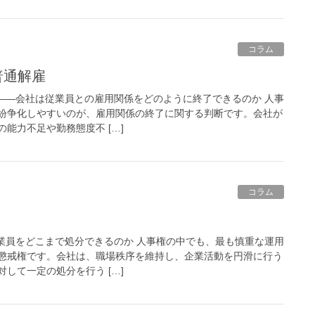
コラム
普通解雇
 ――会社は従業員との雇用関係をどのように終了できるのか 人事
紛争化しやすいのが、雇用関係の終了に関する判断です。会社が
能力不足や勤務態度不 […]
コラム
従業員をどこまで処分できるのか 人事権の中でも、最も慎重な運用
懲戒権です。会社は、職場秩序を維持し、企業活動を円滑に行う
して一定の処分を行う […]