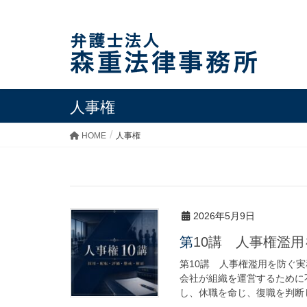
人事権
HOME
人事権
2026年5月9日
第10講 人事権濫
第10講 人事権濫用を防ぐ実
会社が組織を運営するために
し、休職を命じ、復職を判断し