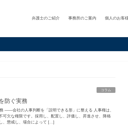
弁護士のご紹介
事務所のご案内
個人のお客
コラム
用を防ぐ実務
務 ――会社の人事判断を「説明できる形」に整える 人事権は、
不可欠な権限です。採用し、配置し、評価し、昇進させ、降格
、懲戒し、場合によって […]