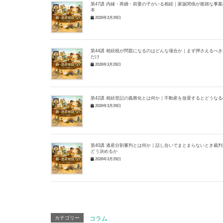
第47講 内縁・再婚・前妻の子がいる相続｜家族関係が複雑な事案
本
2026年3月29日
第44講 相続税が問題になるのはどんな場合か｜まず押さえるべき
だけ
2026年3月29日
第42講 相続登記の義務化とは何か｜不動産を放置するとどうなる
2026年3月29日
第40講 遺産分割審判とは何か｜話し合いでまとまらないとき裁判
どう決めるか
2026年3月29日
カテゴリー
コラム