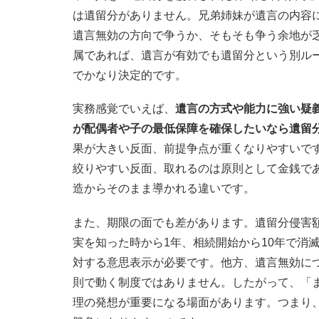
は遺留分がありません。兄弟姉妹が遺言の内容
遺言無効の方向で争うか、そもそも争う余地が
属であれば、遺言が有効でも遺留分という別ル
でかなり決定的です。
実務感覚でいえば、
遺言の方式や能力に強い疑
が配偶者や子の最低保障を確保したいなら遺留
果が大きい反面、前提争点が重くなりやすいで
絞りやすい反面、取れるのは原則として金銭で
造からそのまま導かれる違いです。
また、期限の面でも差があります。遺留分侵害
実を知った時から1年、相続開始から10年で消
対する意思表示が必要です。他方、遺言無効につ
則で動く制度ではありません。したがって、「
理の発想が重要になる場面があります。つまり