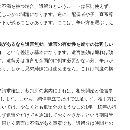
に不満を持つ場合、遺留分というルートは原則使えず、
乏しいかの問題になります。逆に、配偶者や子、直系尊
ートが残ることがあります。ここは、争い方を選ぶうえ
義があるなら遺言無効
、
遺言の有効性を崩すのは難しい
分
、という整理が基本になります。遺言無効は通れば効
す。遺留分は遺言を全面的に倒す必要がない分、争点が
あり、しかも兄弟姉妹には使えません。これは制度の構
額請求権は、裁判所の案内によれば、相続開始と侵害事
滅します。しかも、調停申立てだけでは足りず、相手方に
いては、少なくとも遺留分のようなこの1年・10年の特
まず遺留分だけでも通知しておくべきか」という期限管
、同じく遺言に不満がある事案でも、遺留分は時間との