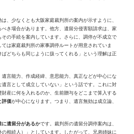
効は、少なくとも大阪家庭裁判所の案内が示すように、
るべき場合があります。他方、遺留分侵害額請求は、家
もその手続を案内しています。さらに、調停が不成立で
しては家庭裁判所の家事調停ルートが用意されていま
けばどちらも同じように扱ってくれる」という理解は正
、遺言能力、作成経緯、意思能力、真正などが中心にな
な遺言として成立していない」という話です。これに対
礎財産に何を入れるのか、生前贈与をどこまで算入する
と評価
が中心になります。つまり、遺言無効は成立論、
誰に遺留分があるか
です。裁判所の遺留分調停案内は、
外の相続人）」としています。したがって、兄弟姉妹に