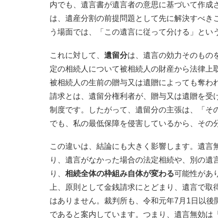
内でも、遺言書が遺言者の意思に基づいて作成
は、遺産分割の前提問題として先に解決すべき
う場面では、「この遺言に従って分ける」とい
これに対して、
遺留分
は、遺言の効力そのもの
定の相続人について被相続人の財産から法律上
被相続人の生前の贈与又は遺贈によっても奪わ
請求とは、遺留分権利者が、贈与又は遺贈を受
制度です。したがって、遺留分の主張は、「そ
でも、私の最低保障を侵害しているから、その
この違いは、結論にも大きく影響します。遺言
り、遺言がなかった場合の法定相続や、別の遺
り、
相続全体の枠組み自体が変わる
可能性があ
上、原則として金銭請求にとどまり、遺言で取
はありません。裁判所も、令和元年7月1日以後
であると案内しています。つまり、遺言無効は