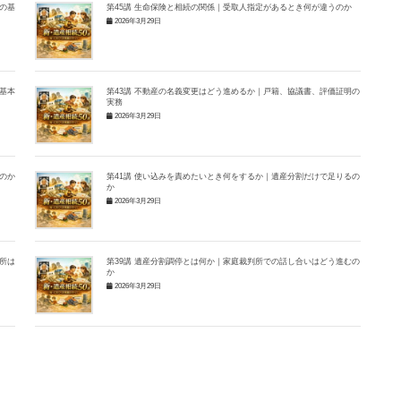
の基
第45講 生命保険と相続の関係｜受取人指定があるとき何が違うのか
2026年3月29日
基本
第43講 不動産の名義変更はどう進めるか｜戸籍、協議書、評価証明の
実務
2026年3月29日
のか
第41講 使い込みを責めたいとき何をするか｜遺産分割だけで足りるの
か
2026年3月29日
所は
第39講 遺産分割調停とは何か｜家庭裁判所での話し合いはどう進むの
か
2026年3月29日