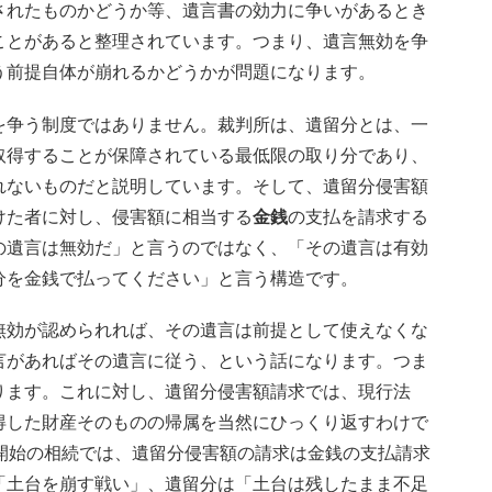
されたものかどうか等、遺言書の効力に争いがあるとき
ことがあると整理されています。つまり、遺言無効を争
う前提自体が崩れるかどうかが問題になります。
を争う制度ではありません。裁判所は、遺留分とは、一
取得することが保障されている最低限の取り分であり、
れないものだと説明しています。そして、遺留分侵害額
けた者に対し、侵害額に相当する
金銭
の支払を請求する
の遺言は無効だ」と言うのではなく、「その遺言は有効
分を金銭で払ってください」と言う構造です。
無効が認められれば、その遺言は前提として使えなくな
言があればその遺言に従う、という話になります。つま
ります。これに対し、遺留分侵害額請求では、現行法
得した財産そのものの帰属を当然にひっくり返すわけで
開始の相続では、遺留分侵害額の請求は金銭の支払請求
「土台を崩す戦い」、遺留分は「土台は残したまま不足