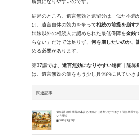
勝負になりやすいのです。
結局のところ、遺言無効と遺留分は、似た不満
は、遺言自体の効力を争って
相続の前提を崩す
姉妹以外の相続人に認められた最低保障を
金銭
らない」だけでは足りず、
何を崩したいのか、
める必要があります。
第37講では、
遺言無効になりやすい場面｜認知
は、遺言無効の側をもう少し具体的に見ていき
関連記事
第50講 相続問題の本質とは何か｜財産分けではなく関係整理であ
いう視点
2026年3月29日