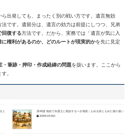
から出発しても、まったく別の戦い方です。遺言無効
方法です。遺留分は、遺言の効力は前提にしつつ、兄弟
で回復する
方法です。だから、実務では「遺言が気に入
誰に権利があるのか、どのルートが現実的か
を先に見定
症・筆跡・押印・作成経緯の問題
を扱います。ここから
ます。
ると
第48講 相続で弁護士に相談するべき場面｜もめる前ともめた後の違い
2026年3月29日