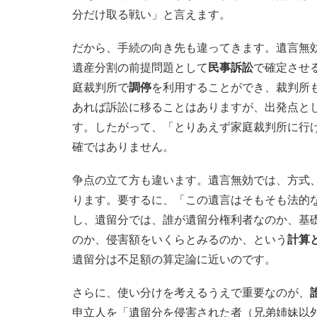
分だけ取る戦い」と言えます。
だから、手続の向き先も違ってきます。遺言無
遺産分割の前提問題として
民事訴訟
で確定させ
庭裁判所で
調停
を利用することができ、裁判所
あれば訴訟に移ることはありますが、出発点と
す。したがって、「とりあえず家庭裁判所に行
確ではありません。
争点の立て方も違います。遺言無効では、方式
ります。要するに、「この遺言はそもそも法的
し、遺留分では、誰が遺留分権利者なのか、基
のか、侵害額をいくらとみるのか、という
計算
遺留分は不足額の算定論に近いのです。
さらに、使い分けを考えるうえで重要なのが、
申立人を「遺留分を侵害された者（兄弟姉妹以