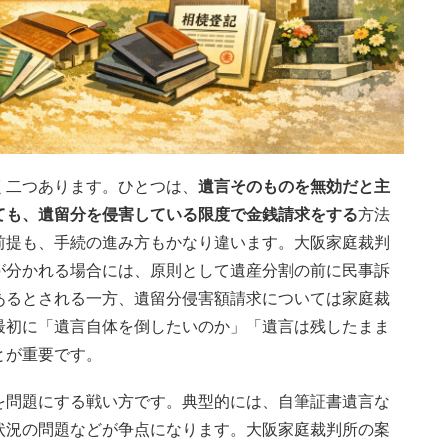
く二つあります。ひとつは、
遺言そのものを無効だと主
ても、遺留分を侵害している限度で金銭請求をする
方法
前提も、手続の進み方もかなり違います。大阪家庭裁判
が分かれる場合には、原則として遺産分割の前に民事訴
あるとされる一方、遺留分侵害額請求については家庭裁
最初に「遺言自体を倒したいのか」「遺言は残したまま
とが重要です。
を問題にする戦い方です。典型的には、自筆証書遺言な
状況の問題などが争点になります。大阪家庭裁判所の案