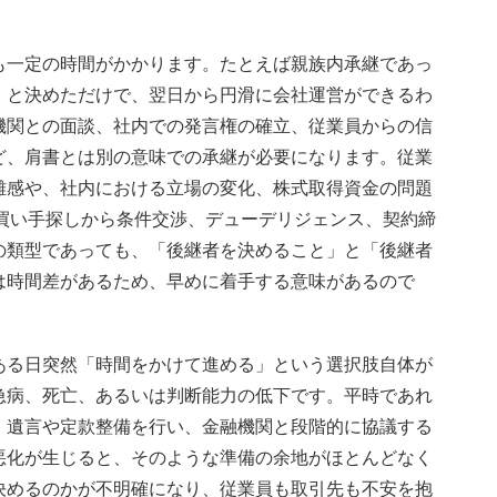
も一定の時間がかかります。たとえば親族内承継であっ
」と決めただけで、翌日から円滑に会社運営ができるわ
機関との面談、社内での発言権の確立、従業員からの信
ど、肩書とは別の意味での承継が必要になります。従業
離感や、社内における立場の変化、株式取得資金の問題
買い手探しから条件交渉、デューデリジェンス、契約締
の類型であっても、「後継者を決めること」と「後継者
は時間差があるため、早めに着手する意味があるので
ある日突然「時間をかけて進める」という選択肢自体が
急病、死亡、あるいは判断能力の低下です。平時であれ
、遺言や定款整備を行い、金融機関と段階的に協議する
悪化が生じると、そのような準備の余地がほとんどなく
決めるのかが不明確になり、従業員も取引先も不安を抱