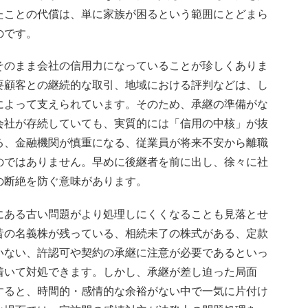
たことの代償は、単に家族が困るという範囲にとどまら
のです。
そのまま会社の信用力になっていることが珍しくありま
要顧客との継続的な取引、地域における評判などは、し
によって支えられています。そのため、承継の準備がな
会社が存続していても、実質的には「信用の中核」が抜
る、金融機関が慎重になる、従業員が将来不安から離職
のではありません。早めに後継者を前に出し、徐々に社
の断絶を防ぐ意味があります。
にある古い問題がより処理しにくくなることも見落とせ
昔の名義株が残っている、相続未了の株式がある、定款
いない、許認可や契約の承継に注意が必要であるといっ
着いて対処できます。しかし、承継が差し迫った局面
すると、時間的・感情的な余裕がない中で一気に片付け