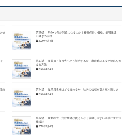
させ
第19講 M&Aで何が問題になるのか｜秘密保持、価格、表明保証、
引継ぎの実務
2026年4月4日
社を
第17講 従業員・取引先へどう説明するか｜承継時の不安と混乱を抑
える方法
2026年4月4日
理由
第14講 従業員承継はどう進めるか｜社内の信頼を引き継ぐ難しさ
2026年4月4日
第12講 種類株式・定款整備は使えるか｜承継しやすい会社にする法
務設計
2026年4月4日