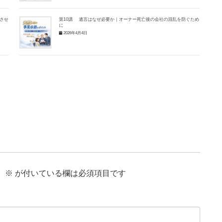
させ
第10講 遺言はなぜ必要か｜オーナー死亡後の会社の混乱を防ぐため
に
2026年4月4日
。
※
が付いている欄は必須項目です