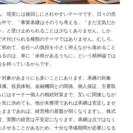
も、現実には後回しにされやすいテーマです。日々の売
る中で、「事業承継はそのうち考える」「まだ元気だか
い」と受け止められることは少なくありません。しか
で片付けられる種類のテーマではありません。むしろ、
て初めて、会社への負担を小さく抑えながら進めること
れるのは、単に「余裕があるうちに」という精神論では
造を持っているからです。
ぐ対象があまりにも多いことにあります。承継の対象
帰属、役員体制、金融機関との関係、個人保証、主要取
らにはオーナー個人の相続対策まで、互いに関連しなが
を先に決めても、他が未整理であれば承継は安定しませ
たままであれば、経営権の基盤が弱くなりますし、株式
ば、実際の経営は不安定になります。承継は点ではなく
大させることがあるため、十分な準備期間が必要になる