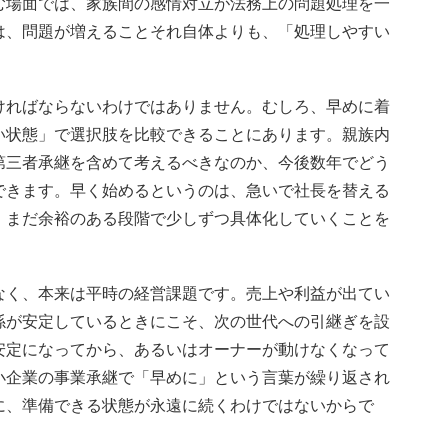
む場面では、家族間の感情対立が法務上の問題処理を一
は、問題が増えることそれ自体よりも、「処理しやすい
ければならないわけではありません。むしろ、早めに着
い状態」で選択肢を比較できることにあります。親族内
第三者承継を含めて考えるべきなのか、今後数年でどう
できます。早く始めるというのは、急いで社長を替える
、まだ余裕のある段階で少しずつ具体化していくことを
なく、本来は平時の経営課題です。売上や利益が出てい
係が安定しているときにこそ、次の世代への引継ぎを設
安定になってから、あるいはオーナーが動けなくなって
小企業の事業承継で「早めに」という言葉が繰り返され
に、準備できる状態が永遠に続くわけではないからで