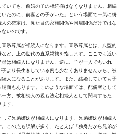
していても、前婚の子の相続権はなくなりません。相続
ていたのに、前妻との子がいた」という場面で一気に紛
続人の確定は、見た目の家族関係や同居関係だけではな
らないのです。
て直系尊属が相続人になります。直系尊属とは、典型的
母など、上の世代の直系親族を指します。ここでも近い
父母は相続人になりません。逆に、子が一人でもいれ
が子より長生きしている例も少なくありませんから、被
相続人になることがあります。また、結婚していても子
る場面もあります。このような場面では、配偶者として
い一方、被相続人の親も法定相続人として関与するた
ります。
として兄弟姉妹が相続人になります。兄弟姉妹が相続人
す。この点も誤解が多く、たとえば「独身だから兄弟が