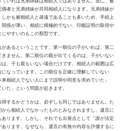
きていれば兄弟姉妹は相続人ではありません。逆に、被
配偶者と兄弟姉妹が共同相続人になります。兄弟姉妹が
、しかも被相続人と疎遠であることも多いため、手続上
、関係が薄い、相続に積極的でない、印鑑証明の取得や
生じやすいのもこの類型です。
位があるということです。第一順位の子がいれば、第二
てきません。第二順位の親が出てくるのは、子がいない
のは、子も親もいない場合だけです。相続人の範囲は広
造になっています。この順位を正確に理解していない
本来相続人でない人にまで説明や同意を求めていた」
ていた」という問題が起きます。
取得するかどうかは、必ずしも同じではありません。た
初から相続人でなかったものとみなされますし、遺言に
もあります。しかし、それでも出発点として「誰が法定
があります。なぜなら、遺言の有無や内容を評価するに