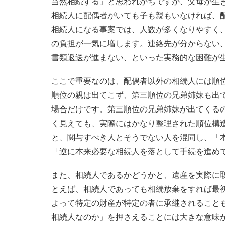
当然相続する」と思われがちですが、父母が生
相続人に配偶者がいても子も親もいなければ、
相続人になる事案では、人数が多くなりやすく
の負担が一気に増します。連絡先が分からない
書類返送が進まない、といった実務的な困難が
ここで重要なのは、配偶者以外の相続人には順
順位の親は出てこず、第三順位の兄弟姉妹も出
場合だけです。第三順位の兄弟姉妹が出てくる
く見えても、実際にはかなり整理された順位構
と、関与すべき人とそうでない人を混同し、「
「逆に本来必要な相続人を落として手続を進め
また、相続人であるかどうかと、遺産を実際に
とえば、相続人であっても相続放棄をすれば最
よって特定の財産が特定の者に承継されること
相続人なのか」を押さえることには大きな意味