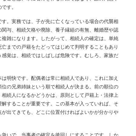
のです。
です。実務では、子が先に亡くなっている場合の代襲相
の関与、相続欠格や廃除、養子縁組の有無、離婚歴や認
に複雑になります。したがって、相続人の確定は、単純
死亡までの戸籍をたどってはじめて判明することもあり
う感覚は、相続ではしばしば危険です。むしろ、家族だ
本は明快です。配偶者は常に相続人であり、これに加え
順位の兄弟姉妹という順で相続人が決まる。前の順位の
。相続人になるかどうかは、原則として戸籍上・法律上
理解することが重要です。この基本が入っていれば、そ
点が出てきても、どこに位置付ければよいかが分かりや
を急いで、当事者の確定を後回しにすることです。しか