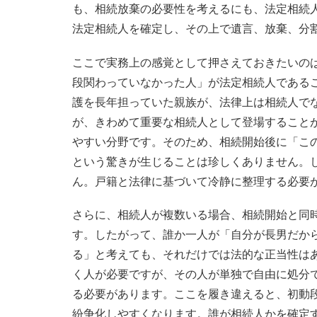
も、相続放棄の必要性を考えるにも、法定相続
法定相続人を確定し、その上で遺言、放棄、分
ここで実務上の感覚として押さえておきたいの
段関わっていなかった人」が法定相続人である
護を長年担っていた親族が、法律上は相続人で
が、きわめて重要な相続人として登場すること
やすい分野です。そのため、相続開始後に「こ
という驚きが生じることは珍しくありません。
ん。戸籍と法律に基づいて冷静に整理する必要
さらに、相続人が複数いる場合、相続開始と同
す。したがって、誰か一人が「自分が長男だか
る」と考えても、それだけでは法的な正当性は
く人が必要ですが、その人が単独で自由に処分
る必要があります。ここを履き違えると、初動
紛争化しやすくなります。誰が相続人かを確定