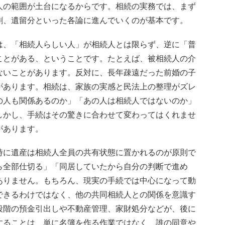
人の範囲が土台になるからです。相続の実務では、まず
割、遺留分といった各論に進んでいくのが基本です。
は、「相続人らしい人」が相続人とは限らず、逆に「普
ことがある、ということです。たとえば、被相続人の介
ないことがあります。反対に、長年疎遠だった前婚の子
があります。相続は、家族の実感と民法上の整理がズレ
の人も関係あるのか」「あの人は相続人ではないのか」
しかし、手続はその驚きに合わせて変わってはくれませ
があります。
時に遺産は相続人全員の共有状態に置かれるのが原則で
ら全部仕切る」「同居していたから自分の判断で進め
ありません。もちろん、現実の手続では中心になって動
できるわけではなく、他の共同相続人との関係を意識す
段階の預金引出しや不動産管理、家財処分などが、後に
することは、単に名簿を作る作業ではなく、誰の同意や